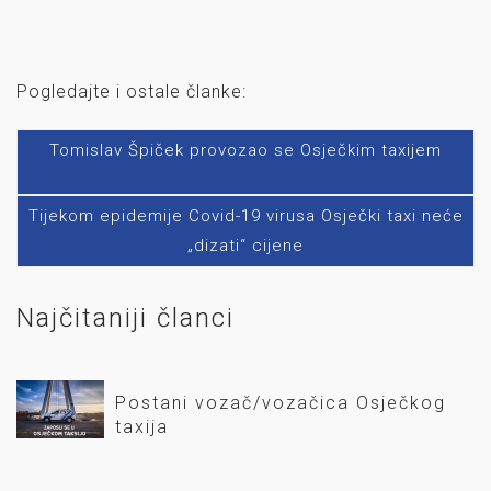
Pogledajte i ostale članke:
Tomislav Špiček provozao se Osječkim taxijem
Tijekom epidemije Covid-19 virusa Osječki taxi neće
„dizati“ cijene
Najčitaniji članci
Postani vozač/vozačica Osječkog
taxija