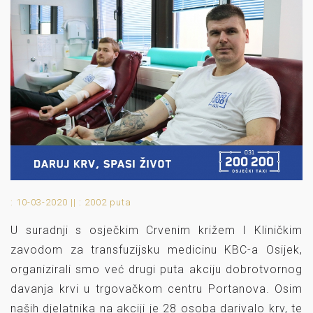
: 10-03-2020 ||
: 2002 puta
U suradnji s osječkim Crvenim križem I Kliničkim
zavodom za transfuzijsku medicinu KBC-a Osijek,
organizirali smo već drugi puta akciju dobrotvornog
davanja krvi u trgovačkom centru Portanova. Osim
naših djelatnika na akciji je 28 osoba darivalo krv, te