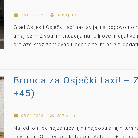
: 26.01.2026. ||
: 1360 puta
Grad Osijek i Osječki taxi nastavljaju s odgovorn
u najtežim životnim situacijama. Cilj ove inicijati
prolaze kroz zahtjevno liječenje te im pružiti dodat
Bronca za Osječki taxi! – 
+45)
: 05.01.2026. ||
: 537 puta
Na jednom od najzahtjevnijih i najpopularnijih turnir
osvojila je 3. mjesto u kategoriji Veterani +45, p