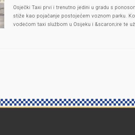
Osječki Taxi prvi i trenutno jedini u gradu s ponos
stiže kao pojačanje postojećem voznom parku. Kor
vodećom taxi službom u Osijeku i &scaron;ire te u