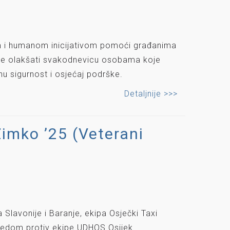
om i humanom inicijativom pomoći građanima
ve je olakšati svakodnevicu osobama koje
nu sigurnost i osjećaj podrške.
Detaljnije >>>
Zimko ’25 (Veterani
a Slavonije i Baranje, ekipa Osječki Taxi
objedom protiv ekipe UDHOS Osijek