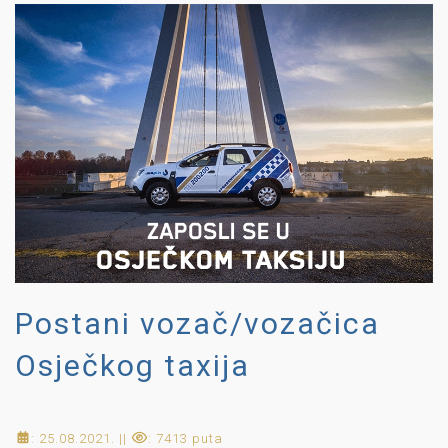
Postani vozač/vozačica
Osječkog taxija
: 25.08.2021. ||
: 7413 puta