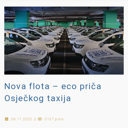
Nova flota – eco priča
Osječkog taxija
: 06.11.2020. ||
: 3137 puta