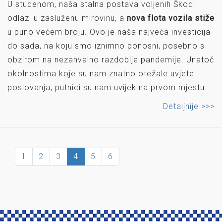
U studenom, naša stalna postava voljenih Škodi
odlazi u zasluženu mirovinu, a
nova flota vozila stiže
u puno većem broju. Ovo je naša najveća investicija
do sada, na koju smo iznimno ponosni, posebno s
obzirom na nezahvalno razdoblje pandemije. Unatoč
okolnostima koje su nam znatno otežale uvjete
poslovanja, putnici su nam uvijek na prvom mjestu.
Detaljnije >>>
1
2
3
4
5
6