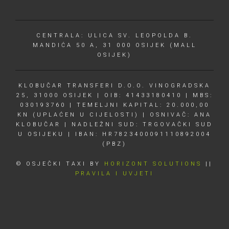
CENTRALA: ULICA SV. LEOPOLDA B.
MANDIĆA 50 A, 31 000 OSIJEK (MALL
OSIJEK)
KLOBUČAR TRANSFERI D.O.O. VINOGRADSKA
25, 31000 OSIJEK | OIB: 41433180410 | MBS:
030193760 | TEMELJNI KAPITAL: 20.000,00
KN (UPLAĆEN U CIJELOSTI) | OSNIVAČ: ANA
KLOBUČAR | NADLEŽNI SUD: TRGOVAČKI SUD
U OSIJEKU | IBAN: HR7823400091110892004
(PBZ)
© OSJEČKI TAXI BY
HORIZONT SOLUTIONS
||
PRAVILA I UVJETI