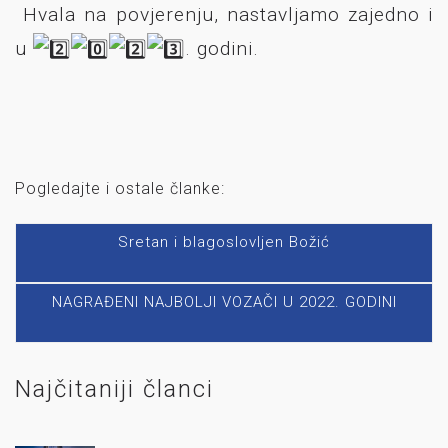
Hvala na povjerenju, nastavljamo zajedno i
u
. godini.
Pogledajte i ostale članke:
Sretan i blagoslovljen Božić
NAGRAĐENI NAJBOLJI VOZAČI U 2022. GODINI
Najčitaniji članci