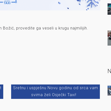
 Božić, provedite ga veseli u krugu najmilijih.
N
t
Sretnu i uspješnu Novu godinu od srca vam
svima želi Osječki Taxi!