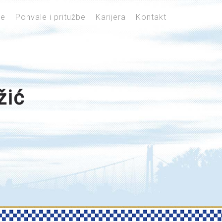
je
Pohvale i pritužbe
Karijera
Kontakt
žić