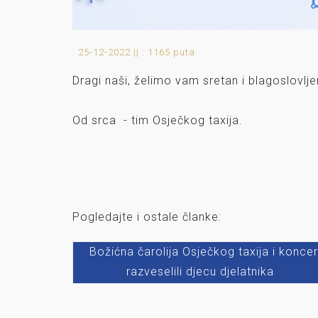
: 25-12-2022 ||
: 1165 puta
Dragi naši, želimo vam sretan i blagoslovljen
Od srca
- tim Osječkog taxija.
Pogledajte i ostale članke:
Božićna čarolija Osječkog taxija i koncer
razveselili djecu djelatnika